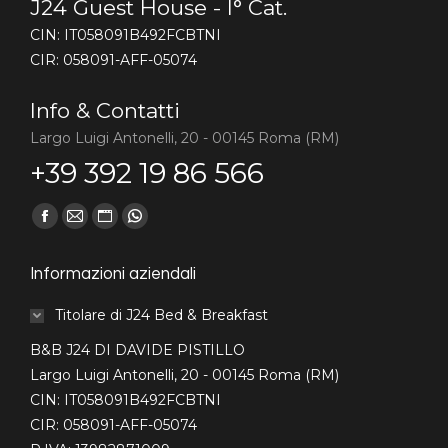
J24 Guest House - I° Cat.
CIN: IT058091B492FCBTNI
CIR: 058091-AFF-05074
Info & Contatti
Largo Luigi Antonelli, 20 - 00145 Roma (RM)
+39 392 19 86 566
Find us on:
Facebook
Mail
Sito
Whatsapp
page
page
web
page
Informazioni aziendali
opens
opens
page
opens
in
in
opens
in
Titolare di J24 Bed & Breakfast
new
new
in
new
B&B J24 DI DAVIDE PISTILLO
window
window
new
window
Largo Luigi Antonelli, 20 - 00145 Roma (RM)
window
CIN: IT058091B492FCBTNI
CIR: 058091-AFF-05074