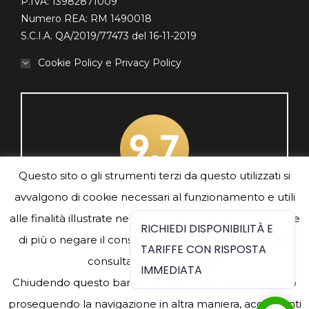
P.IVA: 13982871009
Numero REA: RM 1490018
S.C.I.A. QA/2019/77473 del 16-11-2019
Cookie Policy e Privacy Policy
Questo sito o gli strumenti terzi da questo utilizzati si
avvalgono di cookie necessari al funzionamento e utili
Traveller Review Awards 2024
alle finalità illustrate nella cookie policy. Se vuoi saperne
RICHIEDI DISPONIBILITÀ E
di più o negare il consenso a tutti o ad alcuni cookie,
TARIFFE CON RISPOSTA
consulta la
Cookie Policy
.
IMMEDIATA
Chiudendo questo banner, scorrendo questa pagina o
proseguendo la navigazione in altra maniera, acconsenti