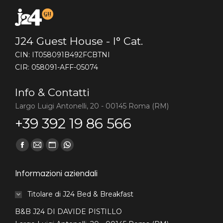
J24 Guest House - I° Cat.
CIN: IT058091B492FCBTNI
CIR: 058091-AFF-05074
Info & Contatti
Largo Luigi Antonelli, 20 - 00145 Roma (RM)
+39 392 19 86 566
Find us on:
Facebook
Mail
Sito
Whatsapp
page
page
web
page
Informazioni aziendali
opens
opens
page
opens
in
in
opens
in
Titolare di J24 Bed & Breakfast
new
new
in
new
B&B J24 DI DAVIDE PISTILLO
window
window
new
window