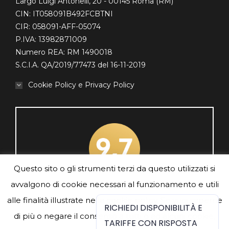
Largo Luigi Antonelli, 20 - 00145 Roma (RM)
window
CIN: IT058091B492FCBTNI
CIR: 058091-AFF-05074
P.IVA: 13982871009
Numero REA: RM 1490018
S.C.I.A. QA/2019/77473 del 16-11-2019
Cookie Policy e Privacy Policy
Questo sito o gli strumenti terzi da questo utilizzati si
avvalgono di cookie necessari al funzionamento e utili
Traveller Review Awards 2024
alle finalità illustrate nella cookie policy. Se vuoi saperne
RICHIEDI DISPONIBILITÀ E
di più o negare il consenso a tutti o ad alcuni cookie,
TARIFFE CON RISPOSTA