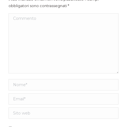
obbligatori sono contrassegnati
*
Commento
Nome *
Email *
Sito web