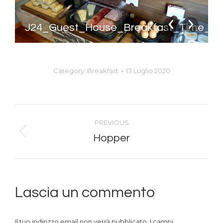
me_07
J24_Guest_House_Breakfast_Time_08
Category:
Breakfast
13 Luglio 2020
Album
PREVIOUS
navigation
Hopper
Previous
album:
Lascia un commento
Il tuo indirizzo email non verrà pubblicato. I campi