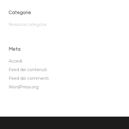
Categorie
Nessuna categoria
Meta
Accedi
Feed dei contenuti
Feed dei commenti
WordPress.org