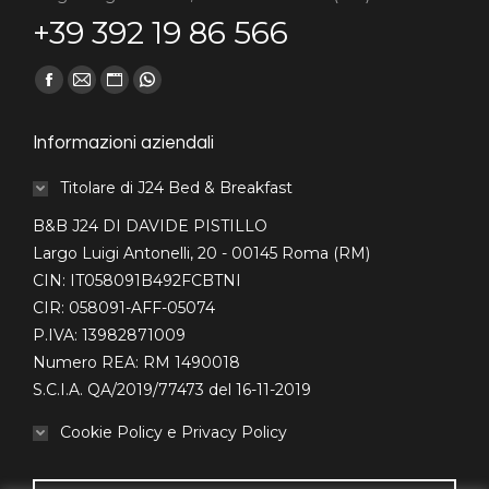
+39 392 19 86 566
Find us on:
Facebook
Mail
Sito
Whatsapp
page
page
web
page
Informazioni aziendali
opens
opens
page
opens
in
in
opens
in
Titolare di J24 Bed & Breakfast
new
new
in
new
B&B J24 DI DAVIDE PISTILLO
window
window
new
window
Largo Luigi Antonelli, 20 - 00145 Roma (RM)
window
CIN: IT058091B492FCBTNI
CIR: 058091-AFF-05074
P.IVA: 13982871009
Numero REA: RM 1490018
S.C.I.A. QA/2019/77473 del 16-11-2019
Cookie Policy e Privacy Policy