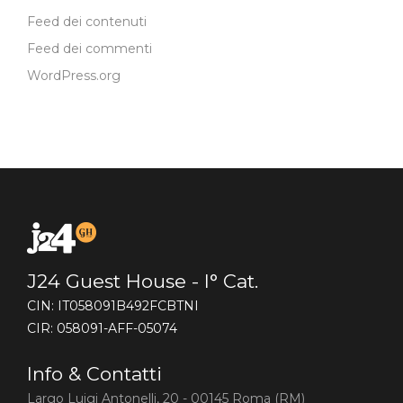
Feed dei contenuti
Feed dei commenti
WordPress.org
J24 Guest House - I° Cat.
CIN: IT058091B492FCBTNI
CIR: 058091-AFF-05074
Info & Contatti
Largo Luigi Antonelli, 20 - 00145 Roma (RM)