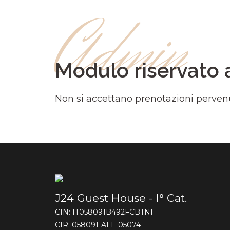
Admin
Modulo riservato 
Non si accettano prenotazioni perven
J24 Guest House - I° Cat.
CIN: IT058091B492FCBTNI
CIR: 058091-AFF-05074