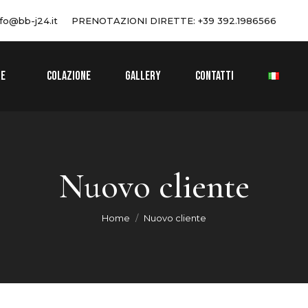
nfo@bb-j24.it
PRENOTAZIONI DIRETTE: +39 392.1986566
RE
COLAZIONE
GALLERY
CONTATTI
Nuovo cliente
You are here:
Home
Nuovo cliente