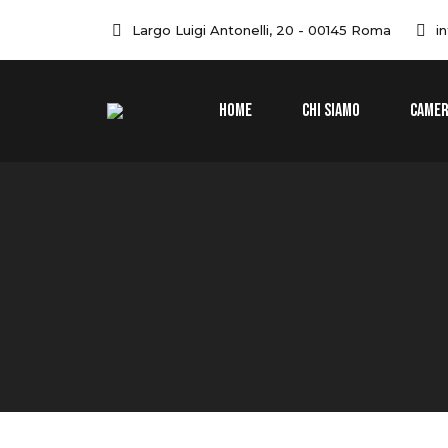
Largo Luigi Antonelli, 20 - 00145 Roma
i
HOME
CHI SIAMO
CAME