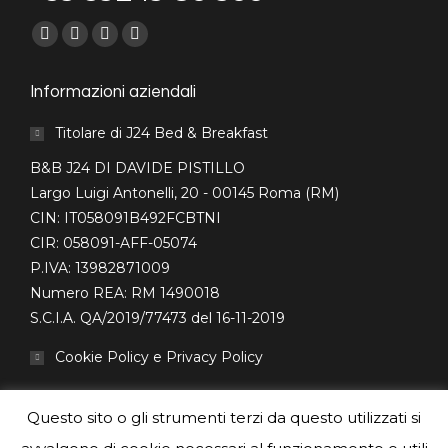
Find us on:
Facebook
Mail
Sito
Whatsapp
page
page
web
page
Informazioni aziendali
opens
opens
page
opens
in
in
opens
in
Titolare di J24 Bed & Breakfast
new
new
in
new
B&B J24 DI DAVIDE PISTILLO
window
window
new
window
Largo Luigi Antonelli, 20 - 00145 Roma (RM)
window
CIN: IT058091B492FCBTNI
CIR: 058091-AFF-05074
P.IVA: 13982871009
Numero REA: RM 1490018
S.C.I.A. QA/2019/77473 del 16-11-2019
Cookie Policy e Privacy Policy
Questo sito o gli strumenti terzi da questo utilizzati si