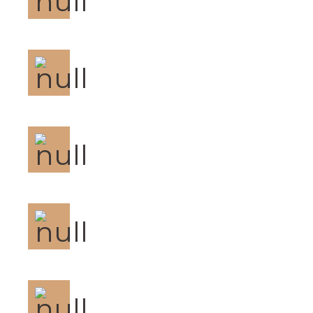
Asciugacapelli
Pulizie giornaliere
WI-FI gratuito
NON FUMATORI