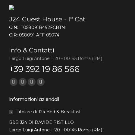
J24 Guest House - I° Cat.
CIN: IT058091B492FCBTNI
CIR: 058091-AFF-05074
Info & Contatti
Largo Luigi Antonelli, 20 - 00145 Roma (RM)
+39 392 19 86 566
Find us on:
Facebook
Mail
Website
Whatsapp
page
page
page
page
Informazioni aziendali
opens
opens
opens
opens
in
in
in
in
Titolare di J24 Bed & Breakfast
new
new
new
new
B&B J24 DI DAVIDE PISTILLO
window
window
window
window
Largo Luigi Antonelli, 20 - 00145 Roma (RM)