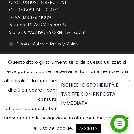
CIN: IT058091B492FCBTNI
CIR: 058091-AFF-05074
P.IVA: 13982871009
Numero REA: RM 1490018
S.C.I.A. QA/2019/77473 del 16-11-2019
Cookie Policy e Privacy Policy
Questo sito o gli strumenti terzi da questo utilizzati si
avvalgono di cookie necessari al funzionamento e utili
Traveller Review Awards 2024
alle finalità illustrate nella cookie policy. Se vuoi saperne
RICHIEDI DISPONIBILITÀ E
di più o negare il consenso a tutti o ad alcuni cookie,
TARIFFE CON RISPOSTA
consulta la
Cookie Policy
.
IMMEDIATA
Chiudendo questo banner, scorrendo questa pagina o
proseguendo la navigazione in altra maniera, acconsenti
© 2020 J24 GUEST HOUSE - RIF. S.C.I.A. QA/2019/77473 - DEL
all’uso dei cookie.
ACCETTA
16-11-2019