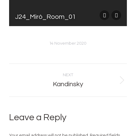
J24_Mirò_Room_01
14 November 2020
Album
NEXT
navigation
Kandinsky
Next
album:
Leave a Reply
Your email address will not be published. Required fields