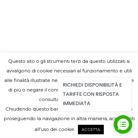
Mirò
Mirò
By
bBj24-admin
1 Aprile 2020
Lascia un commento
Questo sito o gli strumenti terzi da questo utilizzati si
avvalgono di cookie necessari al funzionamento e utili
alle finalità illustrate nella cookie policy. Se vuoi saperne
RICHIEDI DISPONIBILITÀ E
di più o negare il consenso a tutti o ad alcuni cookie,
TARIFFE CON RISPOSTA
© 2020 J24 GUEST HOUSE - CIN: IT058091B492FCBTNI - CIR:
consulta la
Cookie Policy
.
IMMEDIATA
058091-AFF-05074
Chiudendo questo banner, scorrendo questa pagina o
proseguendo la navigazione in altra maniera, acconsenti
all’uso dei cookie.
ACCETTA