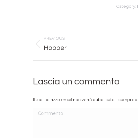
Category:
Album
PREVIOUS
navigation
Hopper
Previous
album:
Lascia un commento
Il tuo indirizzo email non verrà pubblicato. I campi o
Commento