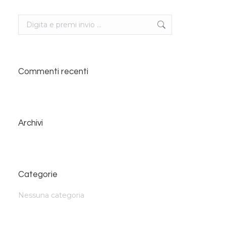
Search:
Commenti recenti
Archivi
Categorie
J24_Guest_House_Breakfast_Time_01
Nessuna categoria