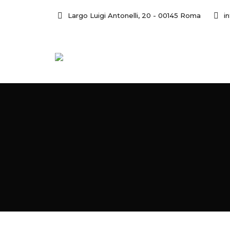
Largo Luigi Antonelli, 20 - 00145 Roma
i
HOME
CHI SIAMO
CAME