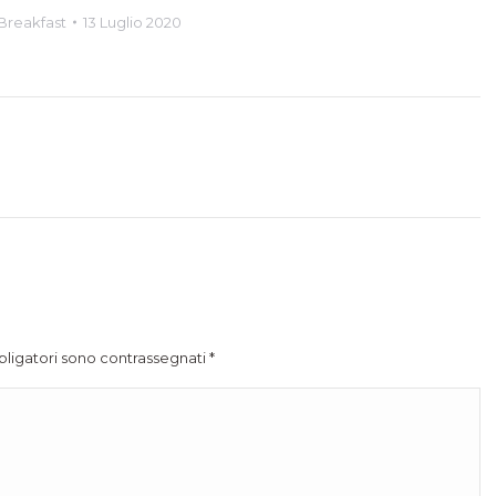
Breakfast
13 Luglio 2020
bbligatori sono contrassegnati
*