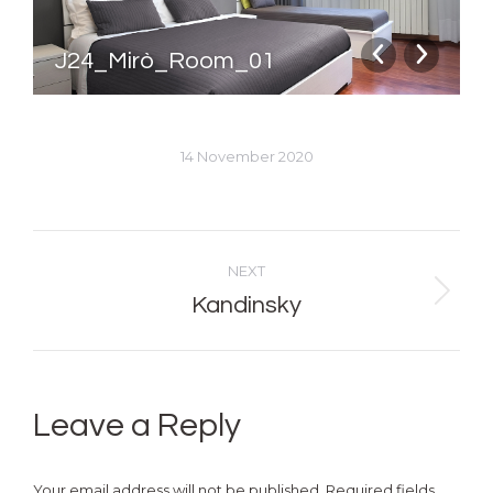
J24_Mirò_Room_01
14 November 2020
Album
NEXT
navigation
Kandinsky
Next
album:
Leave a Reply
Your email address will not be published. Required fields