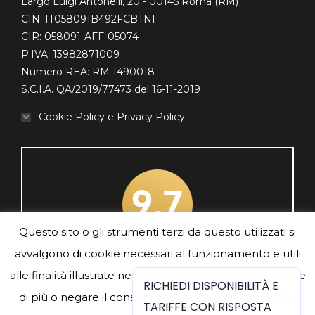
Largo Luigi Antonelli, 20 - 00145 Roma (RM)
CIN: IT058091B492FCBTNI
CIR: 058091-AFF-05074
P.IVA: 13982871009
Numero REA: RM 1490018
S.C.I.A. QA/2019/77473 del 16-11-2019
Cookie Policy e Privacy Policy
Questo sito o gli strumenti terzi da questo utilizzati si
avvalgono di cookie necessari al funzionamento e utili
Traveller Review Awards 2024
alle finalità illustrate nella cookie policy. Se vuoi saperne
RICHIEDI DISPONIBILITÀ E
di più o negare il consenso a tutti o ad alcuni cookie,
TARIFFE CON RISPOSTA