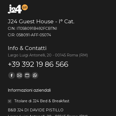
J24 Guest House - I° Cat.
CIN: IT058091B492FCBTNI
CIR: 058091-AFF-05074
Info & Contatti
Largo Luigi Antonelli, 20 - 00145 Roma (RM)
+39 392 19 86 566
Find us on:
Facebook
Mail
Website
Whatsapp
page
page
page
page
Informazioni aziendali
opens
opens
opens
opens
in
in
in
in
Titolare di J24 Bed & Breakfast
new
new
new
new
B&B J24 DI DAVIDE PISTILLO
window
window
window
window