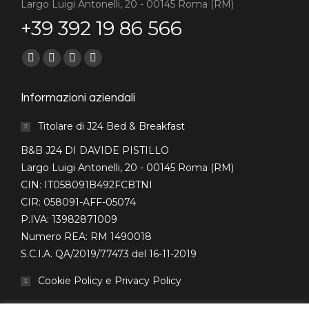
Largo Luigi Antonelli, 20 - 00145 Roma (RM)
+39 392 19 86 566
Find us on:
Facebook
Mail
Sito
Whatsapp
page
page
web
page
Informazioni aziendali
opens
opens
page
opens
in
in
opens
in
Titolare di J24 Bed & Breakfast
new
new
in
new
B&B J24 DI DAVIDE PISTILLO
window
window
new
window
Largo Luigi Antonelli, 20 - 00145 Roma (RM)
window
CIN: IT058091B492FCBTNI
CIR: 058091-AFF-05074
P.IVA: 13982871009
Numero REA: RM 1490018
S.C.I.A. QA/2019/77473 del 16-11-2019
Cookie Policy e Privacy Policy